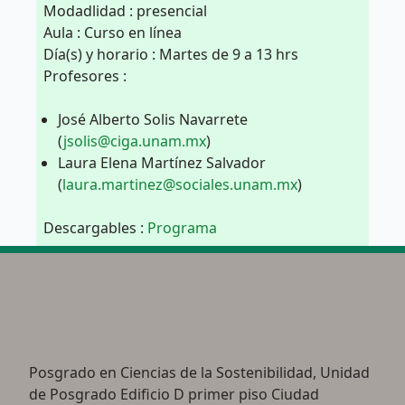
Modadlidad : presencial
Aula : Curso en línea
Día(s) y horario : Martes de 9 a 13 hrs
Profesores :
José Alberto Solis Navarrete
(
jsolis@ciga.unam.mx
)
Laura Elena Martínez Salvador
(
laura.martinez@sociales.unam.mx
)
Descargables :
Programa
Posgrado en Ciencias de la Sostenibilidad, Unidad
de Posgrado Edificio D primer piso Ciudad