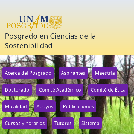
Posgrado en Ciencias de la
Sostenibilidad
Acerca del Posgrado
Aspirantes
Maestría
Doctorado
Comité Académico
Comité de Ética
Movilidad
Apoyos
Publicaciones
Cursos y horarios
Tutores
Sistema