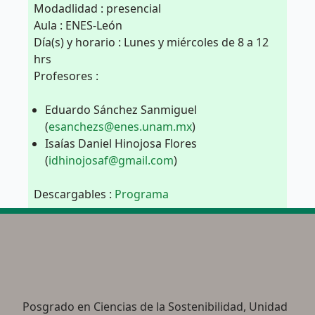
Modadlidad : presencial
Aula : ENES-León
Día(s) y horario : Lunes y miércoles de 8 a 12
hrs
Profesores :
Eduardo Sánchez Sanmiguel
(
esanchezs@enes.unam.mx
)
Isaías Daniel Hinojosa Flores
(
idhinojosaf@gmail.com
)
Descargables :
Programa
Posgrado en Ciencias de la Sostenibilidad, Unidad