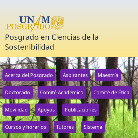
Posgrado en Ciencias de la
Sostenibilidad
Acerca del Posgrado
Aspirantes
Maestría
Doctorado
Comité Académico
Comité de Ética
Movilidad
Apoyos
Publicaciones
Cursos y horarios
Tutores
Sistema