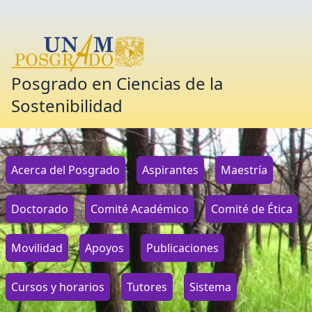
Posgrado en Ciencias de la
Sostenibilidad
Acerca del Posgrado
Aspirantes
Maestría
Doctorado
Comité Académico
Comité de Ética
Movilidad
Apoyos
Publicaciones
Cursos y horarios
Tutores
Sistema