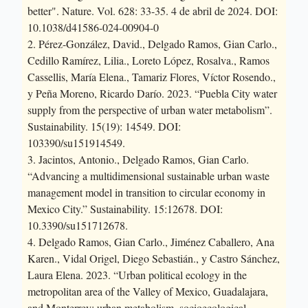
better". Nature. Vol. 628: 33-35. 4 de abril de 2024. DOI:
10.1038/d41586-024-00904-0
2. Pérez-González, David., Delgado Ramos, Gian Carlo.,
Cedillo Ramírez, Lilia., Loreto López, Rosalva., Ramos
Cassellis, María Elena., Tamariz Flores, Víctor Rosendo.,
y Peña Moreno, Ricardo Darío. 2023. “Puebla City water
supply from the perspective of urban water metabolism”.
Sustainability. 15(19): 14549. DOI:
103390/su151914549.
3. Jacintos, Antonio., Delgado Ramos, Gian Carlo.
“Advancing a multidimensional sustainable urban waste
management model in transition to circular economy in
Mexico City.” Sustainability. 15:12678. DOI:
10.3390/su151712678.
4. Delgado Ramos, Gian Carlo., Jiménez Caballero, Ana
Karen., Vidal Origel, Diego Sebastián., y Castro Sánchez,
Laura Elena. 2023. “Urban political ecology in the
metropolitan area of the Valley of Mexico, Guadalajara,
and Monterrey: urban metabolism, socioecological