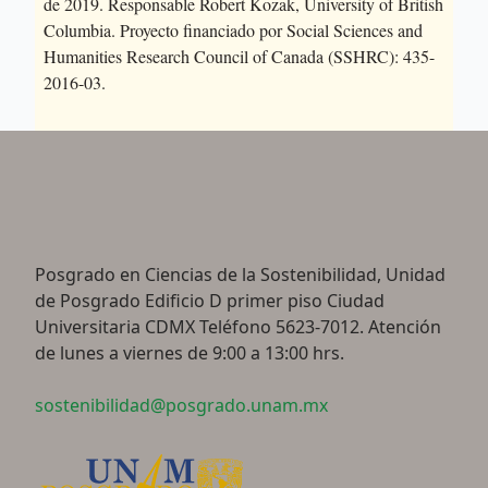
de 2019. Responsable Robert Kozak, University of British
Columbia. Proyecto financiado por Social Sciences and
Humanities Research Council of Canada (SSHRC): 435-
2016-03.
Posgrado en Ciencias de la Sostenibilidad, Unidad
de Posgrado Edificio D primer piso Ciudad
Universitaria CDMX Teléfono 5623-7012. Atención
de lunes a viernes de 9:00 a 13:00 hrs.
sostenibilidad@posgrado.unam.mx