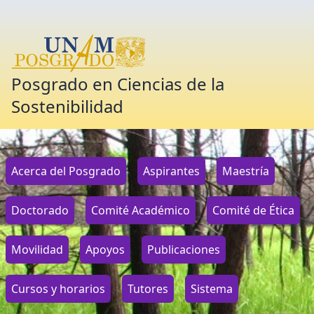
Posgrado en Ciencias de la
Sostenibilidad
Acerca del Posgrado
Aspirantes
Maestría
Doctorado
Comité Académico
Comité de Ética
Movilidad
Apoyos
Publicaciones
Cursos y horarios
Tutores
Sistema