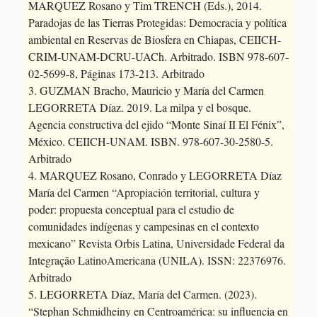
MARQUEZ Rosano y Tim TRENCH (Eds.), 2014.
Paradojas de las Tierras Protegidas: Democracia y política
ambiental en Reservas de Biosfera en Chiapas, CEIICH-
CRIM-UNAM-DCRU-UACh. Arbitrado. ISBN 978-607-
02-5699-8, Páginas 173-213. Arbitrado
3. GUZMAN Bracho, Mauricio y María del Carmen
LEGORRETA Díaz. 2019. La milpa y el bosque.
Agencia constructiva del ejido “Monte Sinaí II El Fénix”,
México. CEIICH-UNAM. ISBN. 978-607-30-2580-5.
Arbitrado
4. MARQUEZ Rosano, Conrado y LEGORRETA Díaz
María del Carmen “Apropiación territorial, cultura y
poder: propuesta conceptual para el estudio de
comunidades indígenas y campesinas en el contexto
mexicano” Revista Orbis Latina, Universidade Federal da
Integração LatinoAmericana (UNILA). ISSN: 22376976.
Arbitrado
5. LEGORRETA Díaz, María del Carmen. (2023).
“Stephan Schmidheiny en Centroamérica: su influencia en