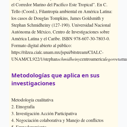
el Corredor Marino del Pacífico Este Tropical”. En C.
Tello (Coord.), Filantropía ambiental en América Latina:
los casos de Douglas Tompkins, James Goldsmith y
Stephan Schmidheiny (127-190). Universidad Nacional
Autónoma de México, Centro de Investigaciones sobre
América Latina y el Caribe. ISBN 978-607-30-7803-0.
Formato digital abierto al público:
https://rilzea.cialc.unam.mx/jspui/bitstream/CIALC-
UNAM/CL922/1/stephan
schmidheiny
centroamerica
legorreta
ma
Metodologías que aplica en sus
investigaciones
Metodología cualitativa
2. Etnografía
3. Investigación Acción Participativa
4. Negociación colaborativa y Manejo de conflictos
5. Empoderamiento