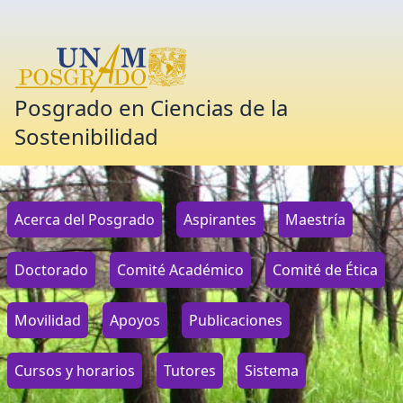
Posgrado en Ciencias de la
Sostenibilidad
Acerca del Posgrado
Aspirantes
Maestría
Doctorado
Comité Académico
Comité de Ética
Movilidad
Apoyos
Publicaciones
Cursos y horarios
Tutores
Sistema