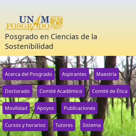
Posgrado en Ciencias de la
Sostenibilidad
Acerca del Posgrado
Aspirantes
Maestría
Doctorado
Comité Académico
Comité de Ética
Movilidad
Apoyos
Publicaciones
Cursos y horarios
Tutores
Sistema