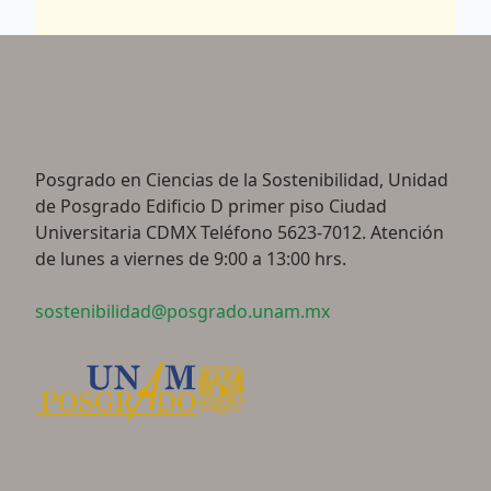
Posgrado en Ciencias de la Sostenibilidad, Unidad
de Posgrado Edificio D primer piso Ciudad
Universitaria CDMX Teléfono 5623-7012. Atención
de lunes a viernes de 9:00 a 13:00 hrs.
sostenibilidad@posgrado.unam.mx