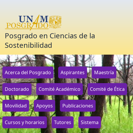
Posgrado en Ciencias de la
Sostenibilidad
Acerca del Posgrado
Aspirantes
Maestría
Doctorado
Comité Académico
Comité de Ética
Movilidad
Apoyos
Publicaciones
Cursos y horarios
Tutores
Sistema