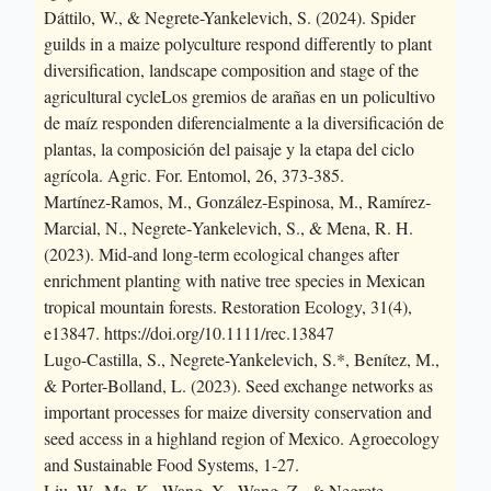
Dáttilo, W., & Negrete-Yankelevich, S. (2024). Spider
guilds in a maize polyculture respond differently to plant
diversification, landscape composition and stage of the
agricultural cycleLos gremios de arañas en un policultivo
de maíz responden diferencialmente a la diversificación de
plantas, la composición del paisaje y la etapa del ciclo
agrícola. Agric. For. Entomol, 26, 373-385.
Martínez‐Ramos, M., González‐Espinosa, M., Ramírez‐
Marcial, N., Negrete‐Yankelevich, S., & Mena, R. H.
(2023). Mid‐and long‐term ecological changes after
enrichment planting with native tree species in Mexican
tropical mountain forests. Restoration Ecology, 31(4),
e13847. https://doi.org/10.1111/rec.13847
Lugo-Castilla, S., Negrete-Yankelevich, S.*, Benítez, M.,
& Porter-Bolland, L. (2023). Seed exchange networks as
important processes for maize diversity conservation and
seed access in a highland region of Mexico. Agroecology
and Sustainable Food Systems, 1-27.
Liu, W., Ma, K., Wang, X., Wang, Z., & Negrete-