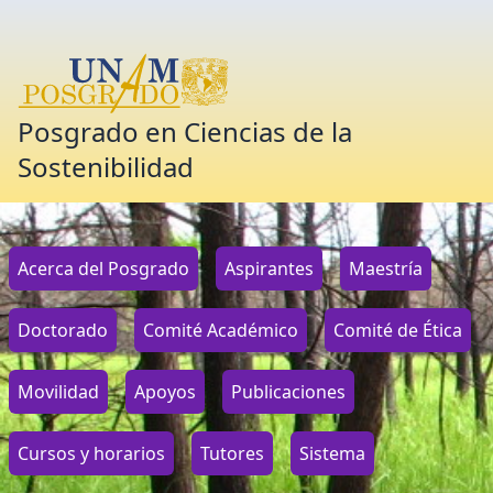
Posgrado en Ciencias de la
Sostenibilidad
Acerca del Posgrado
Aspirantes
Maestría
Doctorado
Comité Académico
Comité de Ética
Movilidad
Apoyos
Publicaciones
Cursos y horarios
Tutores
Sistema