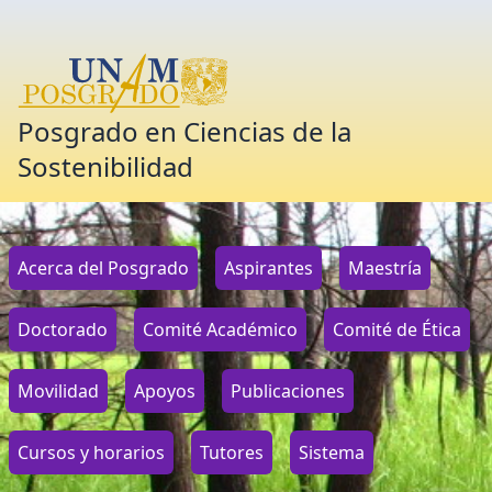
Posgrado en Ciencias de la
Sostenibilidad
Acerca del Posgrado
Aspirantes
Maestría
Doctorado
Comité Académico
Comité de Ética
Movilidad
Apoyos
Publicaciones
Cursos y horarios
Tutores
Sistema