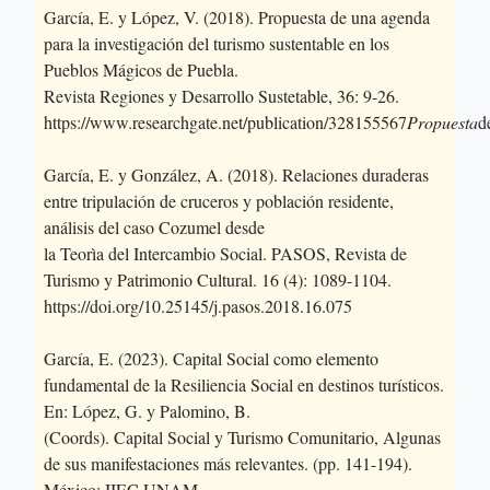
García, E. y López, V. (2018). Propuesta de una agenda
para la investigación del turismo sustentable en los
Pueblos Mágicos de Puebla.
Revista Regiones y Desarrollo Sustetable, 36: 9-26.
https://www.researchgate.net/publication/328155567
Propuesta
d
García, E. y González, A. (2018). Relaciones duraderas
entre tripulación de cruceros y población residente,
análisis del caso Cozumel desde
la Teorìa del Intercambio Social. PASOS, Revista de
Turismo y Patrimonio Cultural. 16 (4): 1089-1104.
https://doi.org/10.25145/j.pasos.2018.16.075
García, E. (2023). Capital Social como elemento
fundamental de la Resiliencia Social en destinos turísticos.
En: López, G. y Palomino, B.
(Coords). Capital Social y Turismo Comunitario, Algunas
de sus manifestaciones más relevantes. (pp. 141-194).
México; IIEC UNAM.